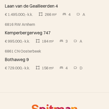
Laan van de Geallieerden 4
€ 1.495.000,- k.k.
266 m²
4
A
6816 RW Arnhem
Beschikbaar
Kemperbergerweg 747
€ 995.000,- k.k.
184 m²
3
A
6861 CN Oosterbeek
Beschikbaar
Bothaweg 9
€ 729.000,- k.k.
156 m²
4
D