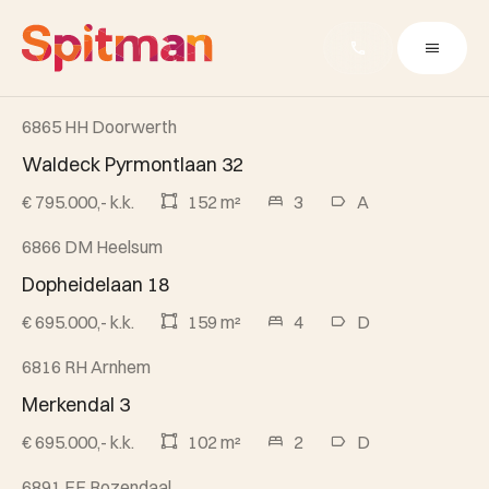
6865 HH Doorwerth
Beschikbaar
Waldeck Pyrmontlaan 32
€ 795.000,- k.k.
152 m²
3
A
6866 DM Heelsum
Beschikbaar
Dopheidelaan 18
€ 695.000,- k.k.
159 m²
4
D
6816 RH Arnhem
Beschikbaar
Merkendal 3
€ 695.000,- k.k.
102 m²
2
D
6891 EE Rozendaal