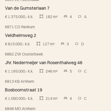
Beschikbaar
Van de Gumsterlaan 7
€ 1.375.000,- k.k.
182 m²
4
A
6871 CD Renkum
Beschikbaar
Veldheimweg 2
€ 815.000,- k.k.
127 m²
3
D
6862 ZW Oosterbeek
Beschikbaar
Jhr. Nedermeijer van Rosenthalweg 48
€ 1.195.000,- k.k.
246 m²
5
C
6813 KB Arnhem
Verkocht onder voorbehoud
Bosboomstraat 19
€ 1.050.000,- k.k.
214 m²
4
C
6846 MD Arnhem
Verkocht