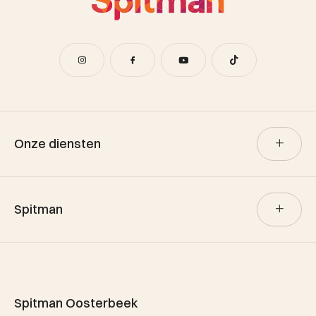
Onze diensten
Verkoop
Spitman
Aankoop
Verhuur
Team Spitman
Taxatie
Spitman Exclusief / Qualis
Spitman Oosterbeek
Referenties