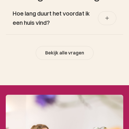
Hoe lang duurt het voordat ik
een huis vind?
Dat verschilt per situatie, wijk en prijsklasse.
Soms gaat het snel, soms vraagt het meer
Bekijk alle vragen
geduld. Met Copaan, ons eigen netwerk en
actieve begeleiding houden we de markt
goed in de gaten. Daardoor kun je snel
schakelen als er iets voorbij komt dat echt
past.