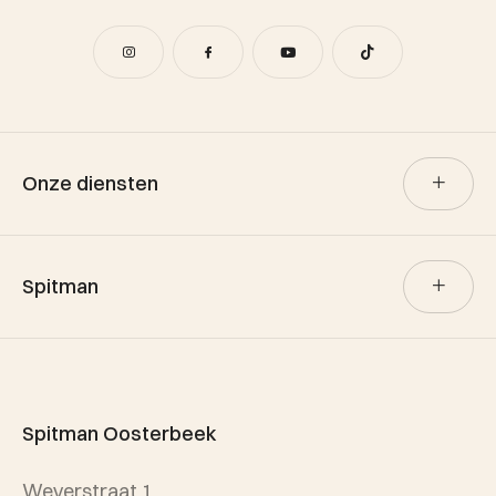
Onze diensten
Verkoop
Spitman
Aankoop
Verhuur
Team Spitman
Taxatie
Spitman Exclusief / Qualis
Spitman Oosterbeek
Referenties
Weverstraat 1