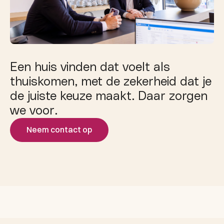
Een huis vinden dat voelt als
thuiskomen, met de zekerheid dat je
de juiste keuze maakt. Daar zorgen
we voor.
Neem contact op
Kennismaken
Aan de slag
Gericht zoeken en bijsturen
Samen bezichtigen
Slim bieden en
Inspectie en overdracht