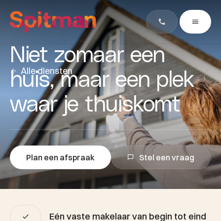
Niet zomaar een
Alle diensten
huis, maar een plek
waar je thuiskomt
Plan een afspraak
Stel een vraag
Eén vaste makelaar van begin tot eind