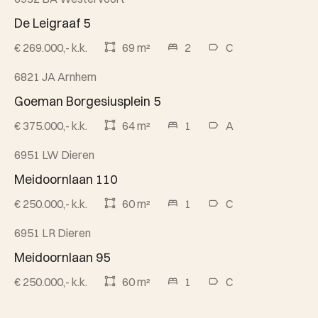
Verkocht
De Leigraaf 5
€ 269.000,- k.k.
69 m²
2
C
6821 JA Arnhem
Verkocht
Goeman Borgesiusplein 5
€ 375.000,- k.k.
64 m²
1
A
6951 LW Dieren
Verkocht
Meidoornlaan 110
€ 250.000,- k.k.
60 m²
1
C
6951 LR Dieren
Verkocht
Meidoornlaan 95
€ 250.000,- k.k.
60 m²
1
C