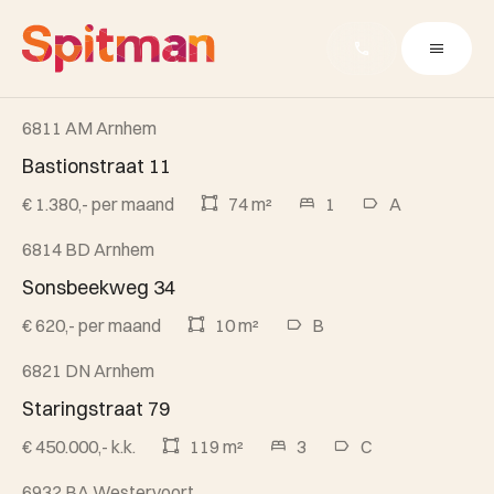
6811 AM Arnhem
Onder optie
Bastionstraat 11
€ 1.380,- per maand
74 m²
1
A
6814 BD Arnhem
Verhuurd
Sonsbeekweg 34
€ 620,- per maand
10 m²
B
6821 DN Arnhem
Verkocht
Staringstraat 79
€ 450.000,- k.k.
119 m²
3
C
6932 BA Westervoort