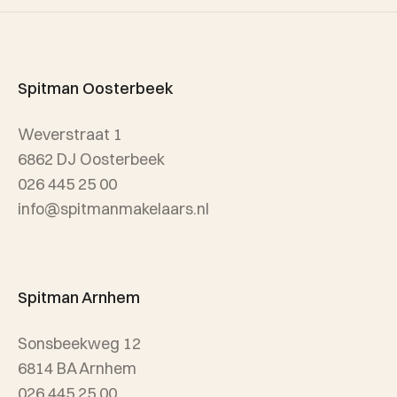
Verhuur
Team Spitman
Taxatie
Spitman Exclusief / Qualis
Spitman Oosterbeek
Referenties
Weverstraat 1
Wijken
6862 DJ Oosterbeek
026 445 25 00
info@spitmanmakelaars.nl
Spitman Arnhem
Sonsbeekweg 12
6814 BA Arnhem
026 445 25 00