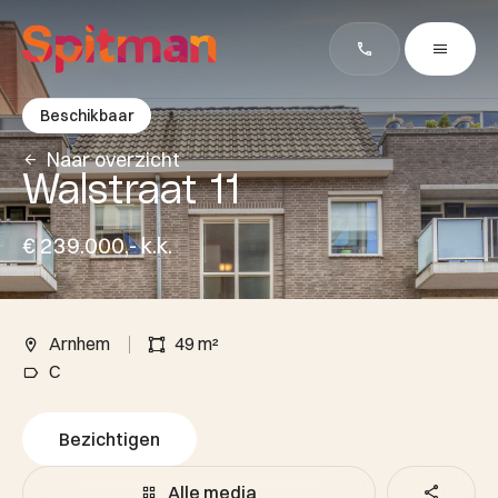
Beschikbaar
Naar overzicht
Walstraat 11
€ 239.000,- k.k.
Arnhem
49 m²
C
Bezichtigen
Alle media