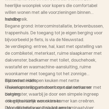
heerlijke woonplek voor kopers die comfortabel
willen wonen met alle voorzieningen binnen
handbereik.
Indeling:
Begane grond: intercominstallatie, brievenbussen,
trappenhuis. De toegang tot je eigen berging voor
bijvoorbeeld je fiets, is via de Nieuwstad.
3e verdieping: entree, hal, kast met opstelling van
de combiketel, meterkast, ruime slaapkamer met
dakvenster, badkamer met toilet, douchehoek,
wastafel en wasmachine-aansluiting, ruime
woonkamer met toegang tot het zonnige
dakterras. Halfopen keuken met nette
Bijzonderheden:
keukenopstelling en doorloop naar eetkamer met
-Tweekamerappartement met dakterras en
dakvenster, waarbij je door een simpele ingreep
berging
ook gemakkelijk een extra kamer kan creëren.
-Heerlijke ruime woonkamer
Door de gehele woning ligt een laminaatvloer
-Mogelijkheid voor 2 slaapkamers