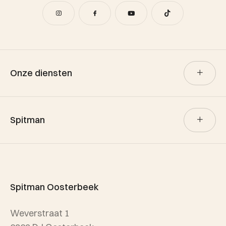
Onze diensten
Verkoop
Spitman
Aankoop
Verhuur
Team Spitman
Taxatie
Spitman Exclusief / Qualis
Spitman Oosterbeek
Referenties
Weverstraat 1
Wijken