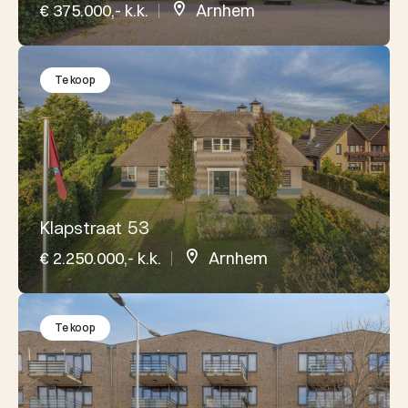
€ 375.000,- k.k.
Arnhem
Te koop
Klapstraat 53
€ 2.250.000,- k.k.
Arnhem
Te koop