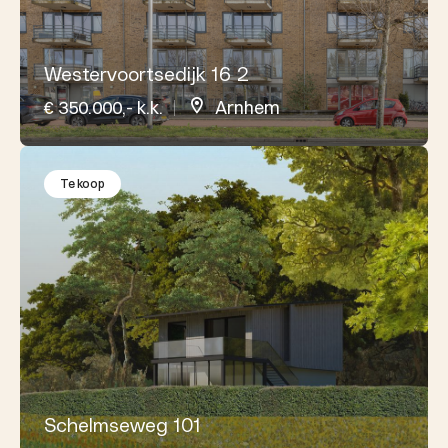
Westervoortsedijk 16 2
€ 350.000,- k.k.
Arnhem
Te koop
Schelmseweg 101