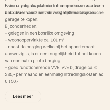
twee royale slaapkamers en een nieuwe moderne
Er is ruime gelegenheid tot het parkeren van uw
badkamer voorzien van wastafel en inloopdouche.
auto. Daarnaast is er de mogelijkheid om een
garage te kopen.
Bijzonderheden:
– gelegen in een bosrijke omgeving
– woonoppervlakte ca. 101 m²
– naast de berging welke bij het appartement
aanwezig is, is er een mogelijkheid tot het kopen
van een extra grote berging
– goed functionerende VVE. VvE bijdrage ca. €
385,- per maand en eenmalig intredingskosten ad.
€ 150,-
– projectnotaris
– spoedige aanvaarding mogelijk
Lees meer