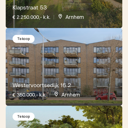
Klapstraat 53
€ 2.250.000,- k.k.
Arnhem
Te koop
Westervoortsedijk 16 2
€ 350.000,- k.k.
Arnhem
Te koop