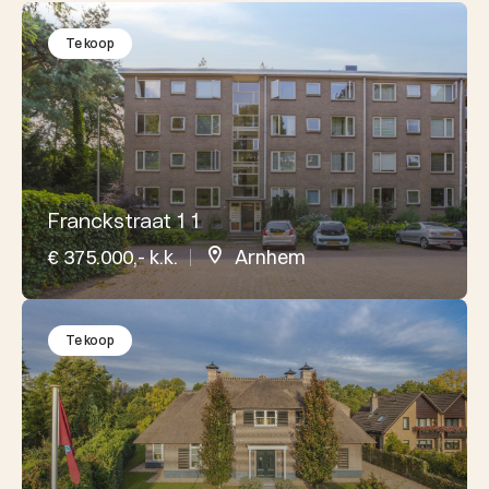
Te koop
Franckstraat 1 1
€ 375.000,- k.k.
Arnhem
Te koop