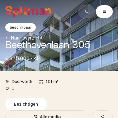
Beschikbaar
Naar overzicht
Beethovenlaan 305
€ 375.000,- k.k.
Doorwerth
101 m²
C
Bezichtigen
Alle media