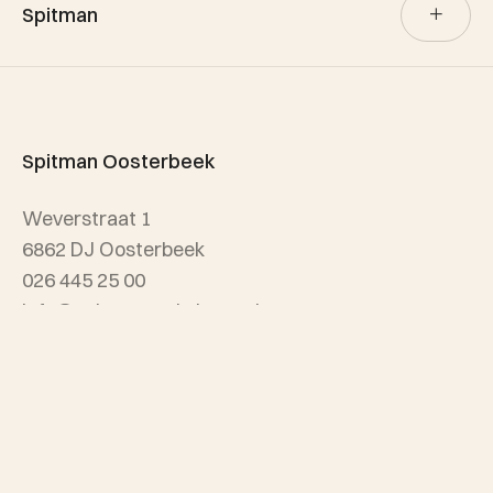
Spitman
Aankoop
Verhuur
Team Spitman
Taxatie
Spitman Exclusief / Qualis
Spitman Oosterbeek
Referenties
Weverstraat 1
Wijken
6862 DJ Oosterbeek
026 445 25 00
info@spitmanmakelaars.nl
Spitman Arnhem
Sonsbeekweg 12