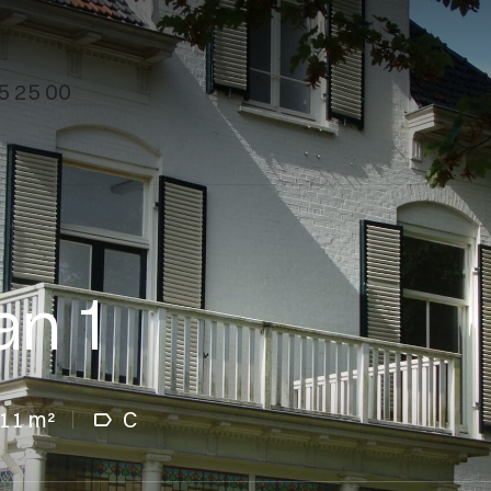
5 25 00
an 1
11 m²
C