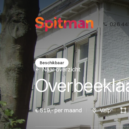
026 44
Beschikbaar
Naar overzicht
Overbeekla
€ 519,- per maand
Velp