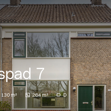
5 25 00
spad 7
130 m²
264 m²
D