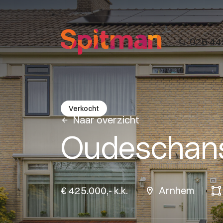
026 44
Verkocht
Naar overzicht
Oudeschan
€ 425.000,- k.k.
Arnhem