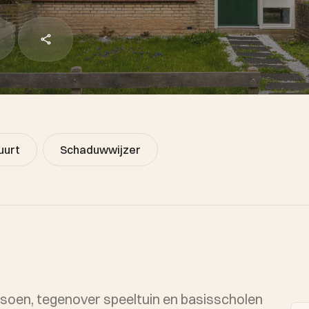
uurt
Schaduwwijzer
lantsoen, tegenover speeltuin en basisscholen