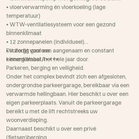
• vloerverwarming én vloerkoeling (lage
temperatuur)
• WTW-ventilatiesysteem voor een gezond
binnenklimaat
• 12 zonnepanelen (individueel)
• volledig gasloos
Dit zorgt voor een aangenaam en constant
• energielabel A++++
binnenklimaat, het hele jaar door.
Parkeren, berging en veiligheid.
Onder het complex bevindt zich een afgesloten,
ondergrondse parkeergarage, bereikbaar via een
verwarmde hellingbaan. Hier beschikt u over een
eigen parkeerplaats. Vanuit de parkeergarage
bereikt u met de lift rechtstreeks uw
woonverdieping.
Daarnaast beschikt u over een privé
(fietsen)berging.