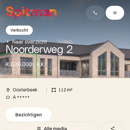
Verkocht
Naar overzicht
Noorderweg 2
€ 839.000,- k.k.
Oosterbeek
112 m²
A +++++
Bezichtigen
Alle media