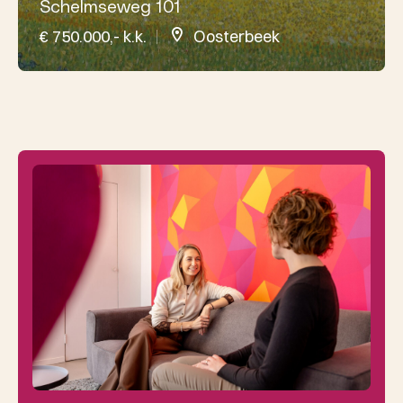
Schelmseweg 101
€ 750.000,- k.k.
Oosterbeek