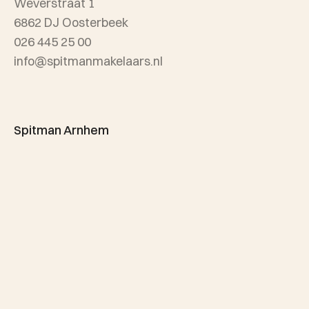
Weverstraat 1
Wijken
6862 DJ Oosterbeek
026 445 25 00
info@spitmanmakelaars.nl
Spitman Arnhem
Sonsbeekweg 12
6814 BA Arnhem
026 445 25 00
info@spitmanmakelaars.nl
Openingstijden:
maandag t/m vrijdag van 8.30 - 17.00 uur