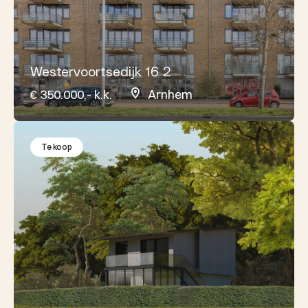
Westervoortsedijk 16 2
€ 350.000,- k.k.
Arnhem
Te koop