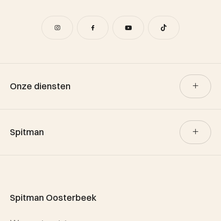
Onze diensten
Verkoop
Spitman
Aankoop
Verhuur
Team Spitman
Taxatie
Spitman Exclusief / Qualis
Spitman Oosterbeek
Referenties