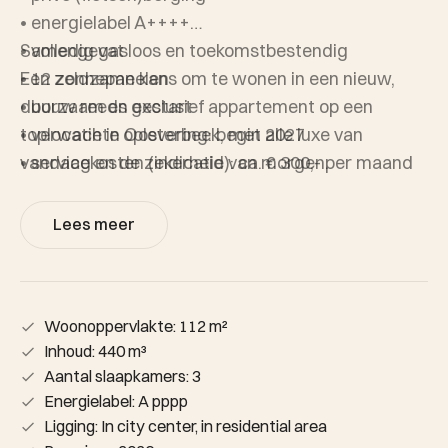
• energielabel A++++
• volledig gasloos en toekomstbestendig
Samengevat
• 12 zonnepanelen
Een zeldzame kans om te wonen in een nieuw,
• bouw reeds gestart
duurzaam en exclusief appartement op een
• verwachte oplevering: begin 2027
toplocatie in Oosterbeek, met alle luxe van
• servicekosten (indicatie): ca. € 300,- per maand
vandaag en de zekerheid van morgen.
Lees meer
Woonoppervlakte: 112 m²
Inhoud: 440 m³
Aantal slaapkamers: 3
Energielabel: A pppp
Ligging: In city center, in residential area