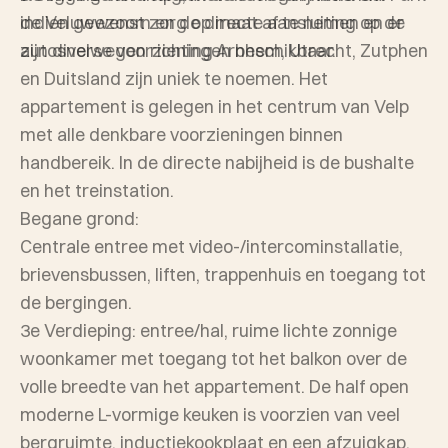
indien gewenst zorg op maat af te nemen en er
de Veluwezoom en de directe aansluiting op de
zijn diverse voorzieningen beschikbaar.
autosnelwegen richting Arnhem, Utrecht, Zutphen
en Duitsland zijn uniek te noemen. Het
appartement is gelegen in het centrum van Velp
met alle denkbare voorzieningen binnen
handbereik. In de directe nabijheid is de bushalte
en het treinstation.
Begane grond:
Centrale entree met video-/intercominstallatie,
brievensbussen, liften, trappenhuis en toegang tot
de bergingen.
3e Verdieping: entree/hal, ruime lichte zonnige
woonkamer met toegang tot het balkon over de
volle breedte van het appartement. De half open
moderne L-vormige keuken is voorzien van veel
bergruimte, inductiekookplaat en een afzuigkap.