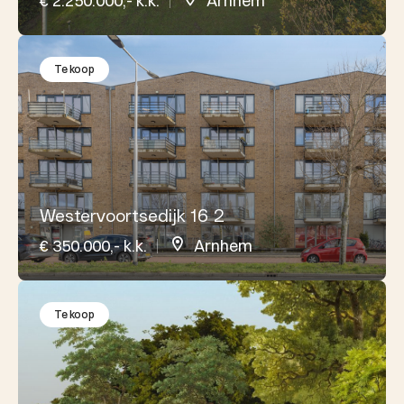
€ 2.250.000,- k.k.
Arnhem
Te koop
Westervoortsedijk 16 2
€ 350.000,- k.k.
Arnhem
Te koop