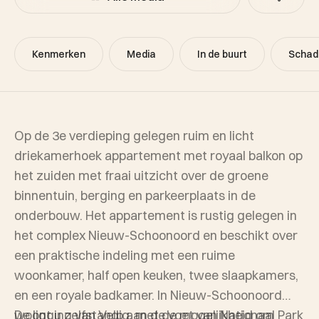
Kenmerken
Media
In de buurt
Schad
Op de 3e verdieping gelegen ruim en licht
driekamerhoek appartement met royaal balkon op
het zuiden met fraai uitzicht over de groene
binnentuin, berging en parkeerplaats in de
onderbouw. Het appartement is rustig gelegen in
het complex Nieuw-Schoonoord en beschikt over
een praktische indeling met een ruime
woonkamer, half open keuken, twee slaapkamers,
en een royale badkamer. In Nieuw-Schoonoord
woont u zelfstandig, met de mogelijkheid om
De ligging van Velp aan de voet van Nationaal Park