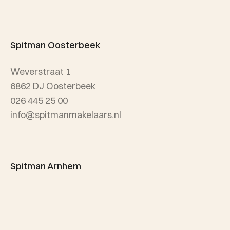
Verhuur
Team Spitman
Taxatie
Spitman Exclusief / Qualis
Spitman Oosterbeek
Referenties
Weverstraat 1
Wijken
6862 DJ Oosterbeek
026 445 25 00
info@spitmanmakelaars.nl
Spitman Arnhem
Sonsbeekweg 12
6814 BA Arnhem
026 445 25 00