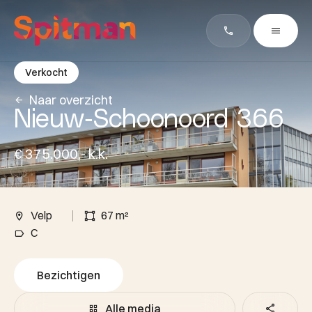
Verkocht
Naar overzicht
Nieuw-Schoonoord 366
€ 375.000,- k.k.
Velp
67 m²
C
Bezichtigen
Alle media