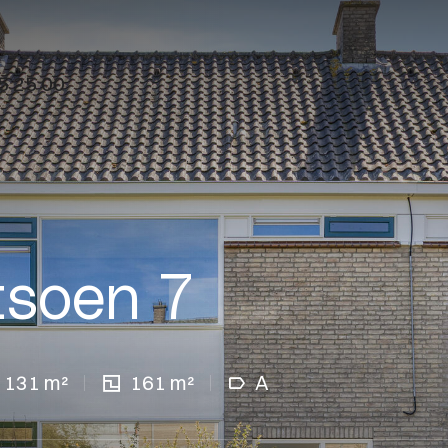
5 25 00
soen 7
131 m²
161 m²
A