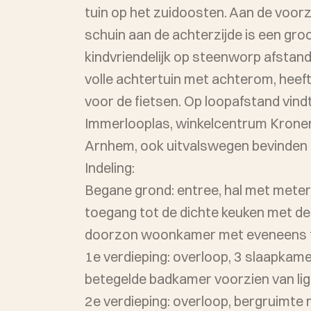
tuin op het zuidoosten. Aan de voorzi
schuin aan de achterzijde is een groo
kindvriendelijk op steenworp afstand
volle achtertuin met achterom, heeft een fijn zonneterras en een grote berging
voor de fietsen. Op loopafstand vin
Immerlooplas, winkelcentrum Kronen
Arnhem, ook uitvalswegen bevinden z
Indeling:
Begane grond: entree, hal met meterka
toegang tot de dichte keuken met deur
doorzon woonkamer met eveneens to
1e verdieping: overloop, 3 slaapkame
betegelde badkamer voorzien van lig
2e verdieping: overloop, bergruimte 