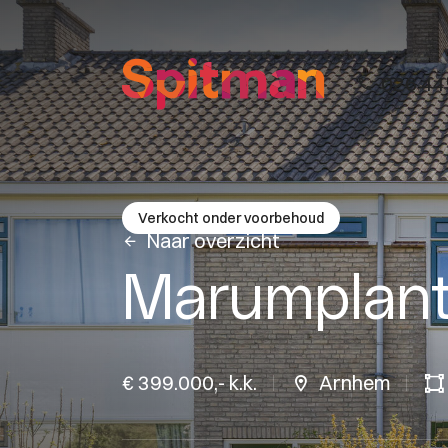
026 44
Verkocht onder voorbehoud
Naar overzicht
Marumplant
€ 399.000,- k.k.
Arnhem