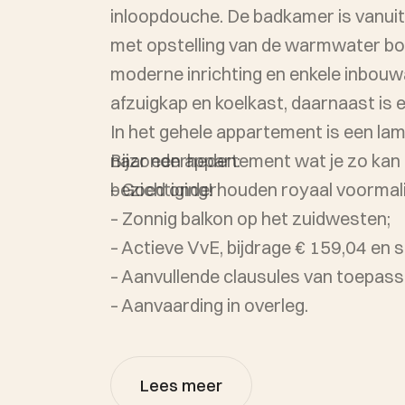
inloopdouche. De badkamer is vanuit 
met opstelling van de warmwater boil
moderne inrichting en enkele inbouw
afzuigkap en koelkast, daarnaast is 
In het gehele appartement is een lam
naar een appartement wat je zo kan
Bijzonderheden:
bezichtiging!
– Goed onderhouden royaal voormal
– Zonnig balkon op het zuidwesten;
– Actieve VvE, bijdrage € 159,04 en 
– Aanvullende clausules van toepass
– Aanvaarding in overleg.
Lees meer