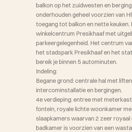
balkon op het zuidwesten en berging
onderhouden geheel voorzien van HR++ glas , 3 slaapkamers
toegang tot balkon en nette keuken.
winkelcentrum Presikhaaf met uitge
parkeergelegenheid. Het centrum van
het stadspark Presikhaaf en het sta
bereik je binnen 5 autominuten.
Indeling:
Begane grond: centrale hal met lifte
intercominstallatie en bergingen.
4e verdieping: entree met meterkast
fontein, royale lichte woonkamer met 
slaapkamers waarvan 2 zeer royaal 
badkamer is voorzien van een wasta