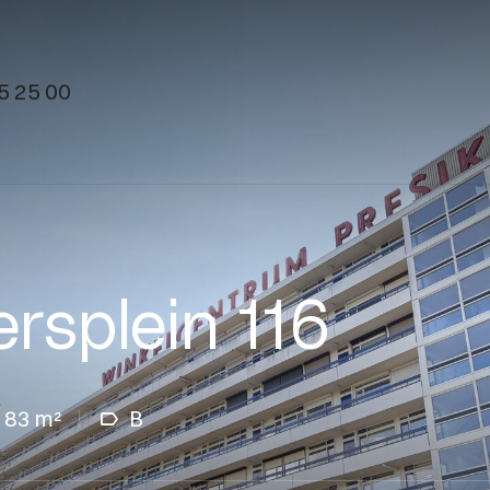
5 25 00
rsplein 116
83 m²
B