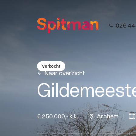
026 44
Verkocht
Naar overzicht
Gildemeeste
€ 250.000,- k.k.
Arnhem