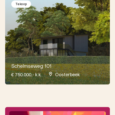
Te koop
Schelmseweg 101
€ 750.000,- k.k.
Oosterbeek