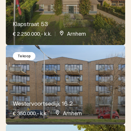
Klapstraat 53
€ 2.250.000,- k.k.
Arnhem
Te koop
Westervoortsedijk 16 2
€ 350.000,- k.k.
Arnhem