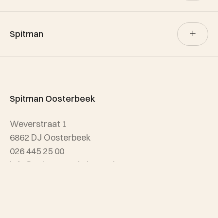
Verkoop
Spitman
Aankoop
Verhuur
Team Spitman
Taxatie
Spitman Exclusief / Qualis
Spitman Oosterbeek
Referenties
Weverstraat 1
Wijken
6862 DJ Oosterbeek
026 445 25 00
info@spitmanmakelaars.nl
Spitman Arnhem