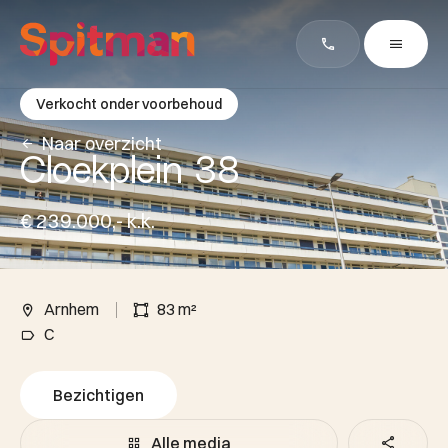
Verkocht onder voorbehoud
Naar overzicht
Cloekplein 38
€ 239.000,- k.k.
Arnhem
83 m²
C
Bezichtigen
Alle media