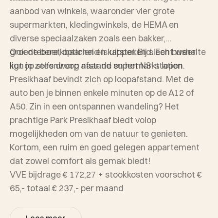
aanbod van winkels, waaronder vier grote
supermarkten, kledingwinkels, de HEMA en
diverse speciaalzaken zoals een bakker,
groenteboer, opticien en kapper. Bij slecht weer
Ook de bereikbaarheid is uitstekend. Een bushalte
kun je zelfs droog naar de supermarkt lopen.
ligt op steenworp afstand en het NS-station
Presikhaaf bevindt zich op loopafstand. Met de
auto ben je binnen enkele minuten op de A12 of
A50. Zin in een ontspannen wandeling? Het
prachtige Park Presikhaaf biedt volop
mogelijkheden om van de natuur te genieten.
Kortom, een ruim en goed gelegen appartement
dat zowel comfort als gemak biedt!
VVE bijdrage € 172,27 + stookkosten voorschot €
65,- totaal € 237,- per maand