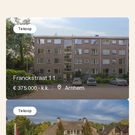
Te koop
Franckstraat 1 1
€ 375.000,- k.k.
Arnhem
Te koop