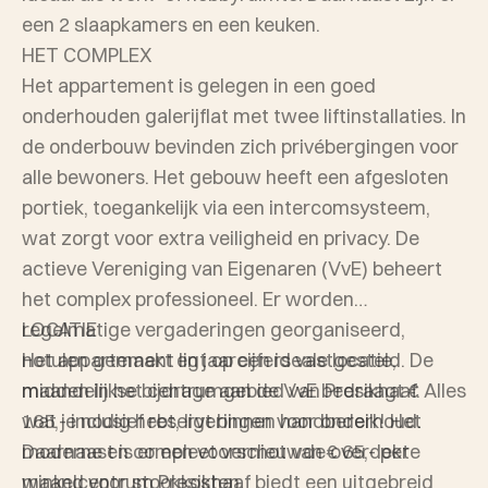
een 2 slaapkamers en een keuken.
HET COMPLEX
Het appartement is gelegen in een goed
onderhouden galerijflat met twee liftinstallaties. In
de onderbouw bevinden zich privébergingen voor
alle bewoners. Het gebouw heeft een afgesloten
portiek, toegankelijk via een intercomsysteem,
wat zorgt voor extra veiligheid en privacy. De
actieve Vereniging van Eigenaren (VvE) beheert
het complex professioneel. Er worden
regelmatige vergaderingen georganiseerd,
LOCATIE
notulen gemaakt en jaarcijfers vastgesteld. De
Het appartement ligt op een ideale locatie,
maandelijkse bijdrage aan de VvE bedraagt €
midden in het centrumgebied van Presikhaaf. Alles
165,- inclusief reserveringen voor onderhoud.
wat je nodig hebt, ligt binnen handbereik! Het
Daarnaast is er een voorschot van € 65,- per
moderne en compleet vernieuwde overdekte
maand voor stookkosten.
winkelcentrum Presikhaaf biedt een uitgebreid