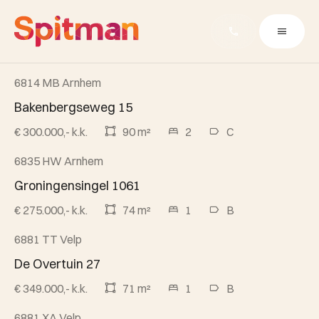
6814 MB Arnhem
Beschikbaar
Bakenbergseweg 15
€ 300.000,- k.k.
90 m²
2
C
6835 HW Arnhem
Beschikbaar
Groningensingel 1061
€ 275.000,- k.k.
74 m²
1
B
6881 TT Velp
Verkocht
De Overtuin 27
€ 349.000,- k.k.
71 m²
1
B
6881 XA Velp