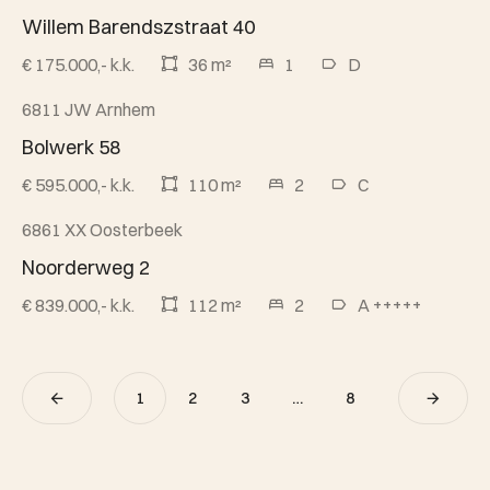
Willem Barendszstraat 40
€ 175.000,- k.k.
36 m²
1
D
6811 JW Arnhem
Beschikbaar
Bolwerk 58
€ 595.000,- k.k.
110 m²
2
C
6861 XX Oosterbeek
Verkocht
Noorderweg 2
€ 839.000,- k.k.
112 m²
2
A +++++
1
2
3
…
8