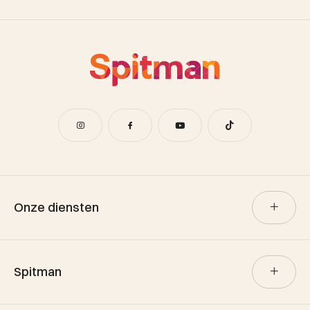
Onze diensten
Verkoop
Spitman
Aankoop
Verhuur