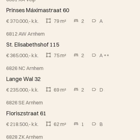
Beschikbaar
Prinses Máximastraat 60
€ 370.000,- k.k.
79 m²
2
A
6812 AW Arnhem
Beschikbaar
St. Elisabethshof 115
€ 365.000,- k.k.
75 m²
2
A ++
6826 NC Arnhem
Beschikbaar
Lange Wal 32
€ 235.000,- k.k.
69 m²
2
D
6826 SE Arnhem
Beschikbaar
Floriszstraat 61
€ 218.500,- k.k.
62 m²
1
B
6828 ZK Arnhem
Beschikbaar