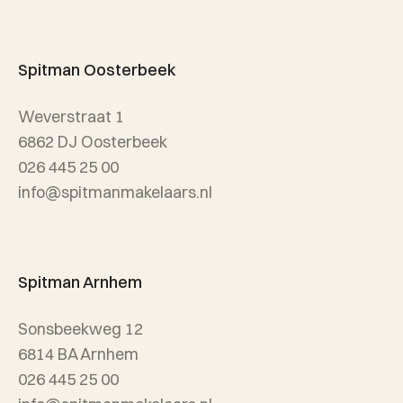
Team Spitman
Taxatie
Spitman Exclusief / Qualis
Spitman Oosterbeek
Referenties
Weverstraat 1
Wijken
6862 DJ Oosterbeek
026 445 25 00
info@spitmanmakelaars.nl
Spitman Arnhem
Sonsbeekweg 12
6814 BA Arnhem
026 445 25 00