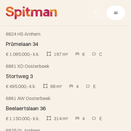
6824 HS Arnhem
Beschikbaar
Prümelaan 34
€ 1.095.000,- k.k.
197 m²
6
C
6861 XD Oosterbeek
Beschikbaar
Stortweg 3
€ 495.000,- k.k.
98 m²
4
E
6861 AW Oosterbeek
Beschikbaar
Beelaertslaan 36
€ 1.150.000,- k.k.
314 m²
4
E
6825 GL Arnhem