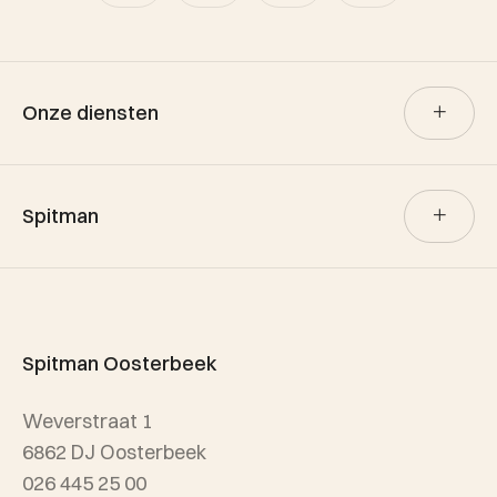
Onze diensten
Verkoop
Spitman
Aankoop
Verhuur
Team Spitman
Taxatie
Spitman Exclusief / Qualis
Spitman Oosterbeek
Referenties
Weverstraat 1
Wijken
6862 DJ Oosterbeek
026 445 25 00