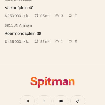
Verkocht
Valkhofplein 40
€ 250.000,- k.k.
95 m²
3
E
6811 JN Arnhem
Beschikbaar
Roermondsplein 38
€ 435.000,- k.k.
83 m²
1
E