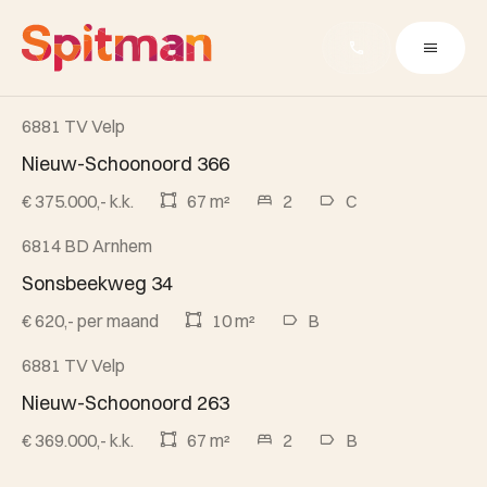
6881 TV Velp
Verkocht
Nieuw-Schoonoord 366
€ 375.000,- k.k.
67 m²
2
C
6814 BD Arnhem
Verhuurd
Sonsbeekweg 34
€ 620,- per maand
10 m²
B
6881 TV Velp
Beschikbaar
Nieuw-Schoonoord 263
€ 369.000,- k.k.
67 m²
2
B