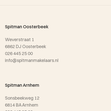
Verhuur
Team Spitman
Taxatie
Spitman Exclusief / Qualis
Spitman Oosterbeek
Referenties
Weverstraat 1
Wijken
6862 DJ Oosterbeek
026 445 25 00
info@spitmanmakelaars.nl
Spitman Arnhem
Sonsbeekweg 12
6814 BA Arnhem