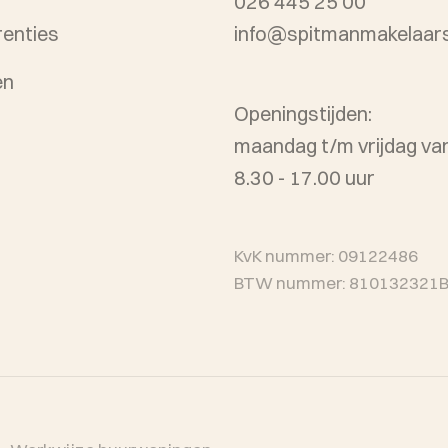
026 445 25 00
renties
info@spitmanmakelaars
en
Openingstijden:
maandag t/m vrijdag va
8.30 - 17.00 uur
KvK nummer: 09122486
BTW nummer: 810132321