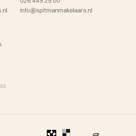
026 445 25 00
.nl
info@spitmanmakelaars.nl
n
B01