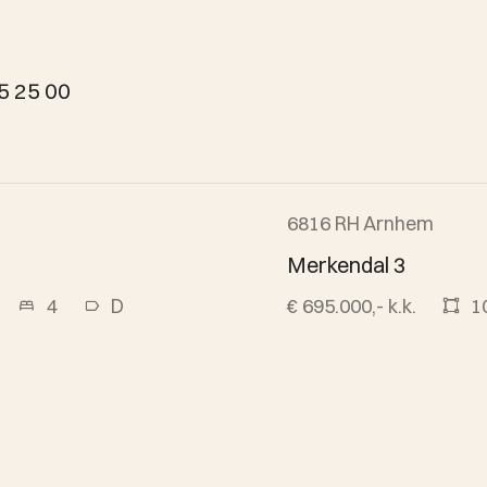
5 25 00
6816 RH Arnhem
Beschikbaar
Merkendal 3
4
D
€ 695.000,- k.k.
1