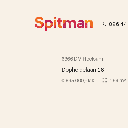
026 44
6866 DM Heelsum
Beschikbaar
Dopheidelaan 18
€ 695.000,- k.k.
159 m²