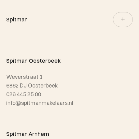
Verkoop
Spitman
Aankoop
Verhuur
Team Spitman
Taxatie
Spitman Exclusief / Qualis
Spitman Oosterbeek
Referenties
Weverstraat 1
Wijken
6862 DJ Oosterbeek
026 445 25 00
info@spitmanmakelaars.nl
Spitman Arnhem