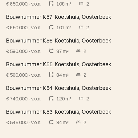
€ 650.000,- v.o.n.
108 m²
2
Bouwnummer K57, Koetshuis, Oosterbeek
Beschikbaar
€ 650.000,- v.o.n.
101 m²
2
Bouwnummer K56, Koetshuis, Oosterbeek
Beschikbaar
€ 580.000,- v.o.n.
87 m²
2
Bouwnummer K55, Koetshuis, Oosterbeek
Beschikbaar
€ 560.000,- v.o.n.
84 m²
2
Bouwnummer K54, Koetshuis, Oosterbeek
Beschikbaar
€ 740.000,- v.o.n.
120 m²
2
Bouwnummer K53, Koetshuis, Oosterbeek
Beschikbaar
€ 545.000,- v.o.n.
84 m²
2