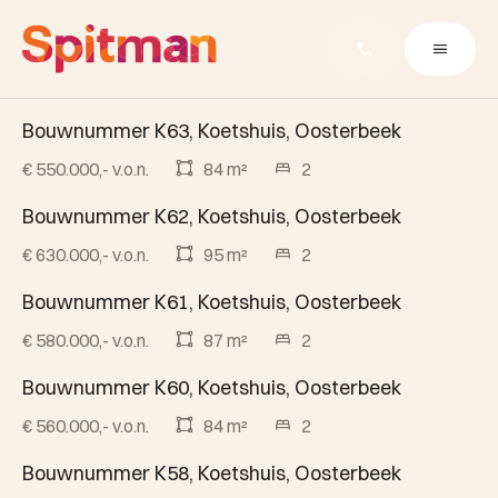
Bouwnummer K63, Koetshuis, Oosterbeek
Beschikbaar
€ 550.000,- v.o.n.
84 m²
2
Bouwnummer K62, Koetshuis, Oosterbeek
Beschikbaar
€ 630.000,- v.o.n.
95 m²
2
Bouwnummer K61, Koetshuis, Oosterbeek
Beschikbaar
€ 580.000,- v.o.n.
87 m²
2
Bouwnummer K60, Koetshuis, Oosterbeek
Beschikbaar
€ 560.000,- v.o.n.
84 m²
2
Bouwnummer K58, Koetshuis, Oosterbeek
Beschikbaar