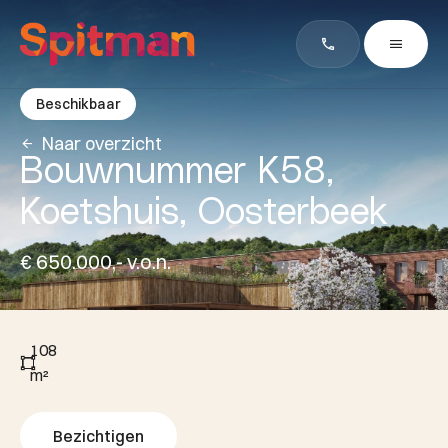
Beschikbaar
Naar overzicht
Bouwnummer K58,
Koetshuis, Oosterbeek
€ 650.000,- v.o.n.
108
m²
Bezichtigen