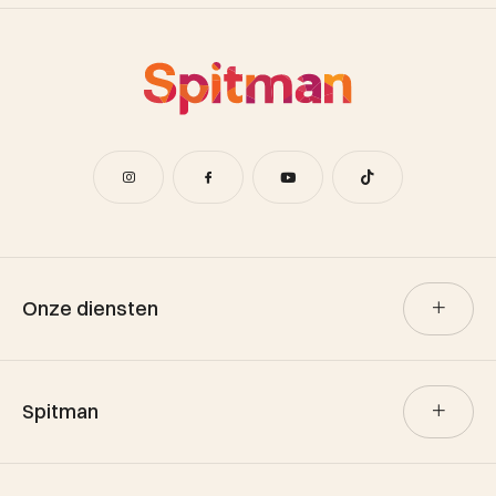
Onze diensten
Verkoop
Spitman
Aankoop
Verhuur
Team Spitman