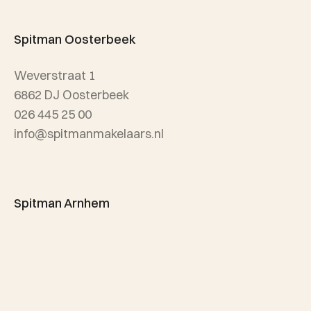
Taxatie
Spitman Exclusief / Qualis
Spitman Oosterbeek
Referenties
Weverstraat 1
Wijken
6862 DJ Oosterbeek
026 445 25 00
info@spitmanmakelaars.nl
Spitman Arnhem
Sonsbeekweg 12
6814 BA Arnhem
026 445 25 00
info@spitmanmakelaars.nl