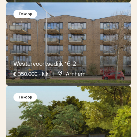
Te koop
Westervoortsedijk 16 2
€ 350.000,- k.k.
Arnhem
Te koop