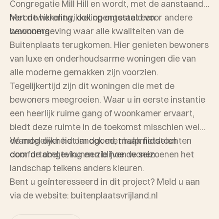
Congregatie Mill Hill en wordt, met de aanstaande
herontwikkeling, ook opengesteld voor andere
Met de herontwikkeling ontstaat een
bewoners.
woonomgeving waar alle kwaliteiten van de
Buitenplaats terugkomen. Hier genieten bewoners
van luxe en onderhoudsarme woningen die van
alle moderne gemakken zijn voorzien.
Tegelijkertijd zijn dit woningen die met de
bewoners meegroeien. Waar u in eerste instantie
een heerlijk ruime gang of woonkamer ervaart,
biedt deze ruimte in de toekomst misschien wel
de mogelijkheid om ook met hulpmiddelen
Wandel over het landgoed, maak fietstochten
comfortabel te kunnen blijven wonen.
door de omgeving en zie hoe de seizoenen het
landschap telkens anders kleuren.
Bent u geïnteresseerd in dit project? Meld u aan
via de website: buitenplaatsvrijland.nl