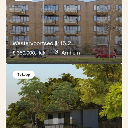
Westervoortsedijk 16 2
€ 350.000,- k.k.
Arnhem
Te koop