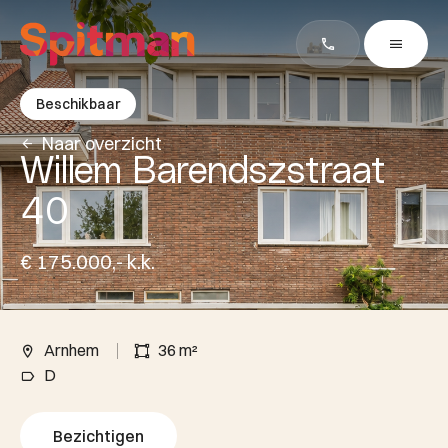
Beschikbaar
Naar overzicht
Willem Barendszstraat
40
€ 175.000,- k.k.
Arnhem
36 m²
D
Bezichtigen