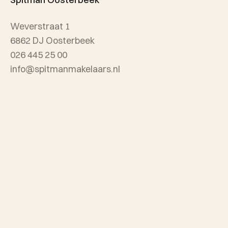
Referenties
Weverstraat 1
Wijken
6862 DJ Oosterbeek
026 445 25 00
info@spitmanmakelaars.nl
Spitman Arnhem
Sonsbeekweg 12
6814 BA Arnhem
026 445 25 00
info@spitmanmakelaars.nl
Openingstijden: