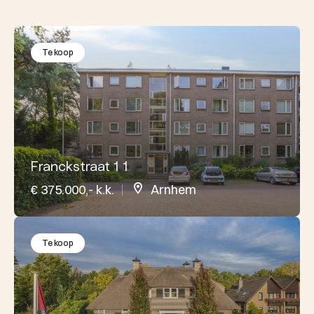
Te koop
Franckstraat 1 1
€ 375.000,- k.k.
Arnhem
Te koop