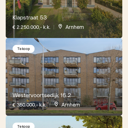
Klapstraat 53
€ 2.250.000,- k.k.
Arnhem
Te koop
Westervoortsedijk 16 2
€ 350.000,- k.k.
Arnhem
Te koop