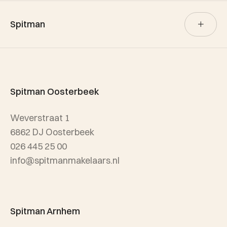
Verkoop
Spitman
Aankoop
Verhuur
Team Spitman
Taxatie
Spitman Exclusief / Qualis
Spitman Oosterbeek
Referenties
Weverstraat 1
Wijken
6862 DJ Oosterbeek
026 445 25 00
info@spitmanmakelaars.nl
Spitman Arnhem