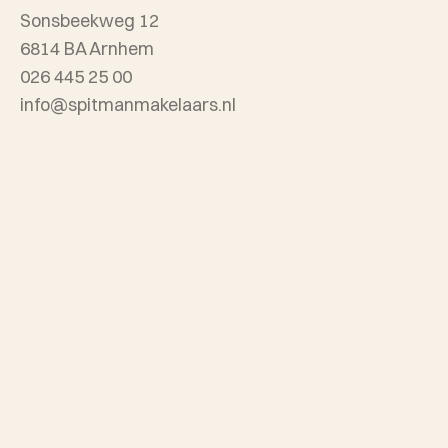
Sonsbeekweg 12
6814 BA Arnhem
026 445 25 00
info@spitmanmakelaars.nl
Openingstijden:
maandag t/m vrijdag van 8.30 - 17.00 uur
KvK nummer: 09122486
BTW nummer: 810132321B01
Copyright 2026
Spitman
Privacybeleid