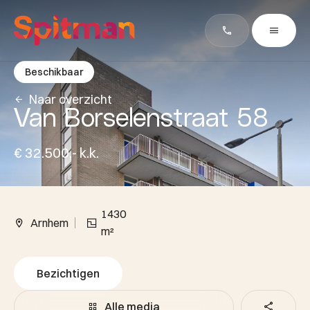
Beschikbaar
Naar overzicht
Van Borselenstraat 58
€ 32.500,- k.k.
1430
Arnhem
m²
Bezichtigen
Alle media