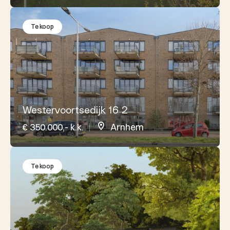
Te koop
Westervoortsedijk 16 2
€ 350.000,- k.k.
Arnhem
Te koop