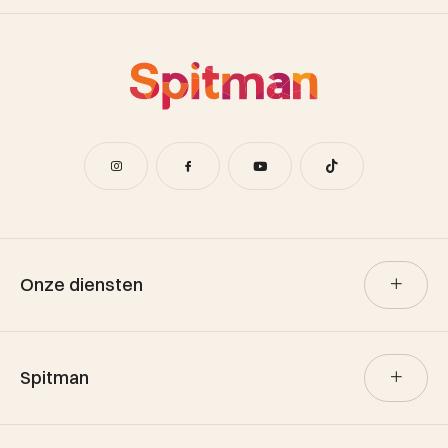
Onze diensten
Verkoop
Spitman
Aankoop
Verhuur
Team Spitman