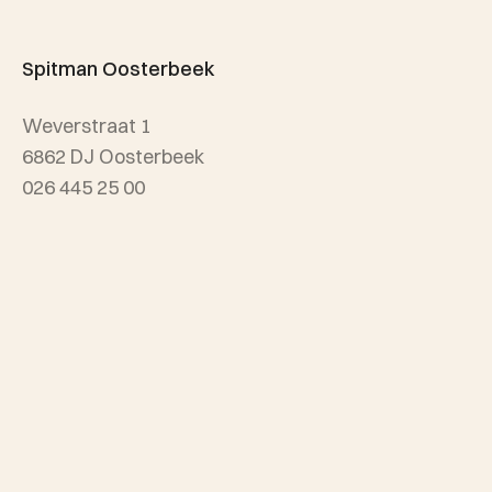
Taxatie
Spitman Exclusief / Qualis
Spitman Oosterbeek
Referenties
Weverstraat 1
Wijken
6862 DJ Oosterbeek
026 445 25 00
info@spitmanmakelaars.nl
Spitman Arnhem
Sonsbeekweg 12
6814 BA Arnhem
026 445 25 00
info@spitmanmakelaars.nl