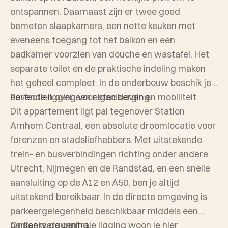
ontspannen. Daarnaast zijn er twee goed
bemeten slaapkamers, een nette keuken met
eveneens toegang tot het balkon en een
badkamer voorzien van douche en wastafel. Het
separate toilet en de praktische indeling maken
het geheel compleet. In de onderbouw beschik je
bovendien over een eigen berging.
Perfecte ligging voor stadsleven en mobiliteit
Dit appartement ligt pal tegenover Station
Arnhem Centraal, een absolute droomlocatie voor
forenzen en stadsliefhebbers. Met uitstekende
trein- en busverbindingen richting onder andere
Utrecht, Nijmegen en de Randstad, en een snelle
aansluiting op de A12 en A50, ben je altijd
uitstekend bereikbaar. In de directe omgeving is
parkeergelegenheid beschikbaar middels een
parkeervergunning.
Ondanks de centrale ligging woon je hier