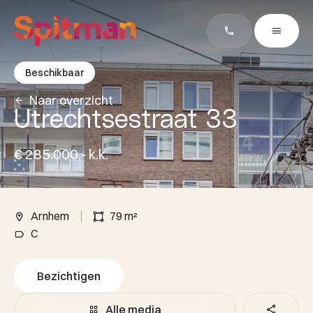
Beschikbaar
Naar overzicht
Utrechtsestraat 33
€ 285.000,- k.k.
Arnhem
79 m²
C
Bezichtigen
Alle media