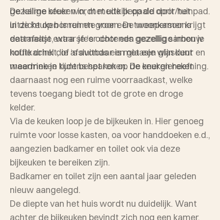
De kalme sfeer wordt mede bepaald door het
gezellige keuken in, met uitkijk op de oprit/tuinpad.
uitzicht op bomen en groen. De woonkamer krijgt
In de keuken is ruimte voor een tweepersoons
daarnaast extra sfeer door een gezellige inbouw
eettafeltje, waar je ‘s ochtends gezellig samen je
houtkachel die afsluitbaar is met een glasdeur en
koffie drinkt, of ‘s avonds een glaasje wijn kunt
waarmee je kunt besparen op de energierekening.
meedrinken tijdens het koken. De keuken heeft
daarnaast nog een ruime voorraadkast, welke
tevens toegang biedt tot de grote en droge
kelder.
Via de keuken loop je de bijkeuken in. Hier genoeg
ruimte voor losse kasten, oa voor handdoeken e.d.,
aangezien badkamer en toilet ook via deze
bijkeuken te bereiken zijn.
Badkamer en toilet zijn een aantal jaar geleden
nieuw aangelegd.
De diepte van het huis wordt nu duidelijk. Want
achter de bijkeuken bevindt zich nog een kamer,