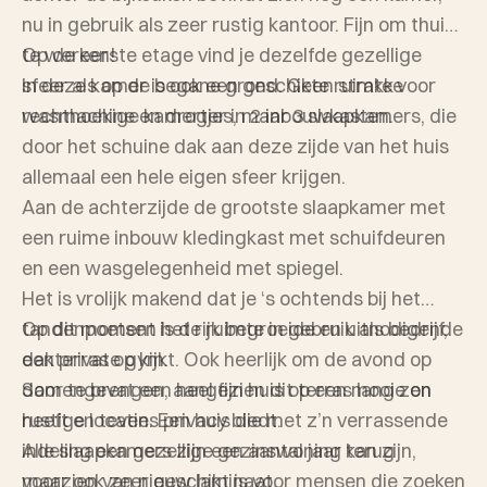
nu in gebruik als zeer rustig kantoor. Fijn om thuis
te werken!
Op de eerste etage vind je dezelfde gezellige
In deze kamer is ook een geschikte ruimte voor
sfeer als op de begane grond. Geen strakke
wasmachine en droger in 2 inbouwkasten.
rechthoekige kamertjes, maar 3 slaapkamers, die
door het schuine dak aan deze zijde van het huis
allemaal een hele eigen sfeer krijgen.
Aan de achterzijde de grootste slaapkamer met
een ruime inbouw kledingkast met schuifdeuren
en een wasgelegenheid met spiegel.
Het is vrolijk makend dat je ‘s ochtends bij het
tandenpoetsen het rijk begroeide en uitnodigende
Op dit moment is de ruimte in gebruik als bedrijf,
dakterras op kijkt. Ook heerlijk om de avond op
een private gym.
door te brengen, aangezien dit terras lang zon
Samengevat een heel fijn huis op een mooie en
heeft en tevens privacy biedt.
rustige locatie. Een huis die met z’n verrassende
Alle slaapkamers zijn een aantal jaar terug
indeling een gezellige gezinswoning kan zijn,
voorzien van nieuw laminaat.
maar ook zeer geschikt is voor mensen die zoeken