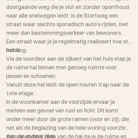
doorgaande weg die je vlot en zonder oponthoud
naar alle snelwegen leidt, is de Stortweg een
straat waar slechts sporadisch auto’s rijden, niet
meer dan bestemmingsverkeer van bewoners.
Een straat waar je je regelmatig realiseert hoe stil
het is.
Indeling:
Via de voordeur aan de zijkant van het huis stap je
de ruime hal binnen met genoeg ruimte voor
jassen en schoenen.
Vanuit deze hal leidt de open houten trap naar de
1ste etage.
In de woonkamer aan de voorzijde ervaar je
meteen een gevoel van rust en licht. Dit komt
onder meer door de grote ramen (voor en zij), die
net als de beglazing van de hele woning voorzien
zijn van dubbel glas.
Aan de andere zijde van de hal ga je de ruime en