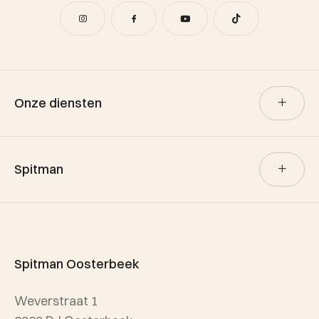
Onze diensten
Verkoop
Spitman
Aankoop
Verhuur
Team Spitman
Taxatie
Spitman Exclusief / Qualis
Spitman Oosterbeek
Referenties
Weverstraat 1
Wijken