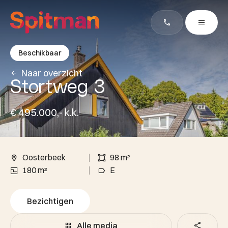
Beschikbaar
Naar overzicht
Stortweg 3
€ 495.000,- k.k.
Oosterbeek
98 m²
180 m²
E
Bezichtigen
Alle media