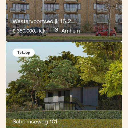
Westervoortsedijk 16 2
€ 350.000,- k.k.
Arnhem
Te koop
Schelmseweg 101