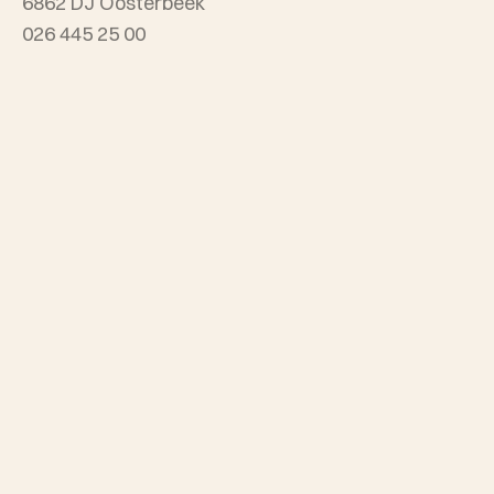
6862 DJ Oosterbeek
026 445 25 00
info@spitmanmakelaars.nl
Spitman Arnhem
Sonsbeekweg 12
6814 BA Arnhem
026 445 25 00
info@spitmanmakelaars.nl
Openingstijden:
maandag t/m vrijdag van 8.30 - 17.00 uur