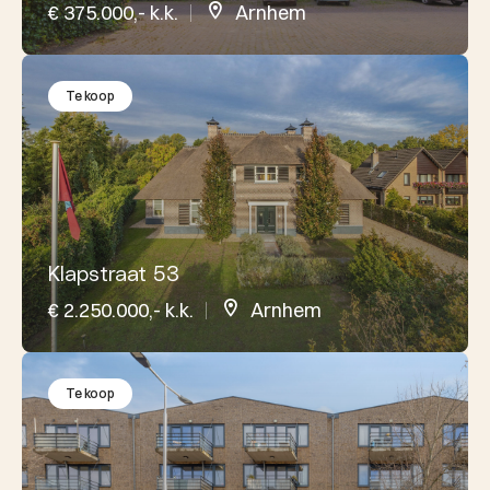
€ 375.000,- k.k.
Arnhem
Te koop
Klapstraat 53
€ 2.250.000,- k.k.
Arnhem
Te koop