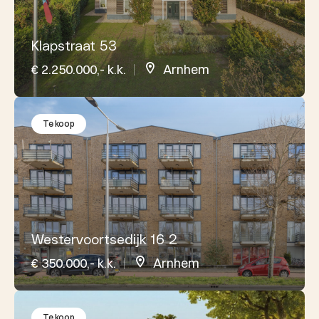
Klapstraat 53
€ 2.250.000,- k.k.
Arnhem
Te koop
Westervoortsedijk 16 2
€ 350.000,- k.k.
Arnhem
Te koop