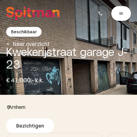
Beschikbaar
Naar overzicht
Kwekerijstraat garage J-
23
€ 41.000,- k.k.
Arnhem
Bezichtigen