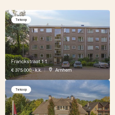
Te koop
Franckstraat 1 1
€ 375.000,- k.k.
Arnhem
Te koop