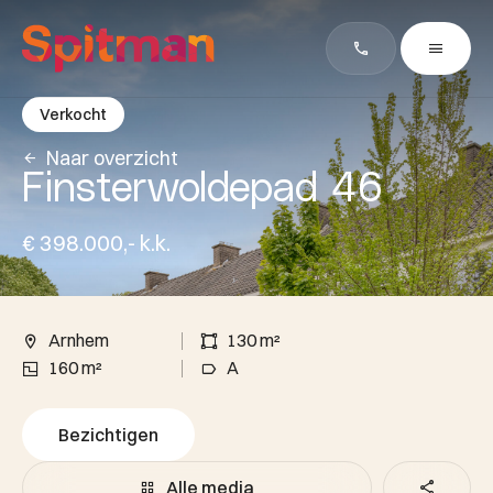
Verkocht
Naar overzicht
Finsterwoldepad 46
€ 398.000,- k.k.
Arnhem
130 m²
160 m²
A
Bezichtigen
Alle media