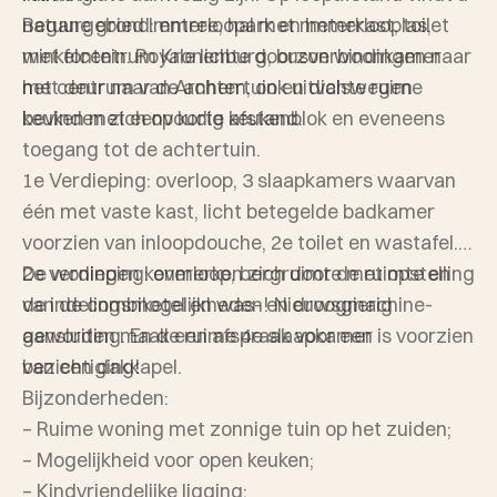
natuurgebied Immerloopark en Immerlooplas,
Begane grond: entree, hal met meterkast, toilet
winkelcentrum Kronenburg, busverbindingen naar
met fontein. Royale lichte doorzon woonkamer
het centrum van Arnhem, ook uitvalswegen
met deur naar de achtertuin en dichte ruime
bevinden zich op korte afstand.
keuken met eenvoudig keukenblok en eveneens
toegang tot de achtertuin.
1e Verdieping: overloop, 3 slaapkamers waarvan
één met vaste kast, licht betegelde badkamer
voorzien van inloopdouche, 2e toilet en wastafel.
2e verdieping: overloop, bergruimte met opstelling
De woningen kenmerken zich door de ruimte en
van de combiketel en was- en droogmachine-
de indelingsmogelijkheden! Nieuwsgierig
aansluiting. En de ruime 4e slaapkamer is voorzien
geworden maak een afspraak voor een
van een dakkapel.
bezichtiging!
Bijzonderheden:
– Ruime woning met zonnige tuin op het zuiden;
– Mogelijkheid voor open keuken;
– Kindvriendelijke ligging;