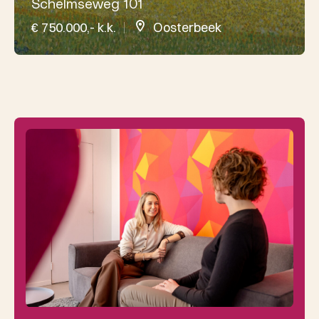
Schelmseweg 101
€ 750.000,- k.k.
Oosterbeek