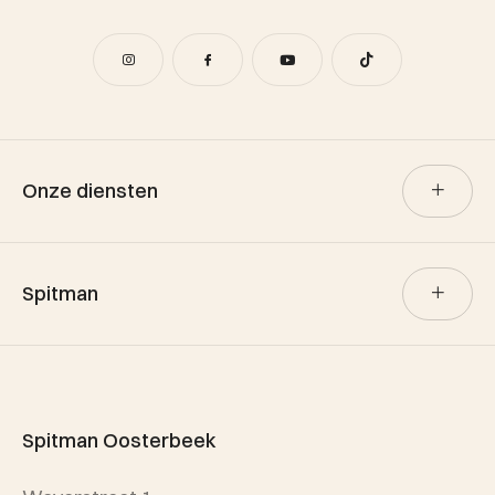
Onze diensten
Verkoop
Spitman
Aankoop
Verhuur
Team Spitman
Taxatie
Spitman Exclusief / Qualis
Spitman Oosterbeek
Referenties