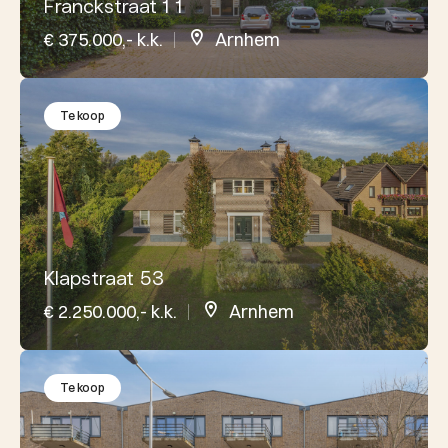
Franckstraat 1 1
€ 375.000,- k.k.
Arnhem
Te koop
Klapstraat 53
€ 2.250.000,- k.k.
Arnhem
Te koop