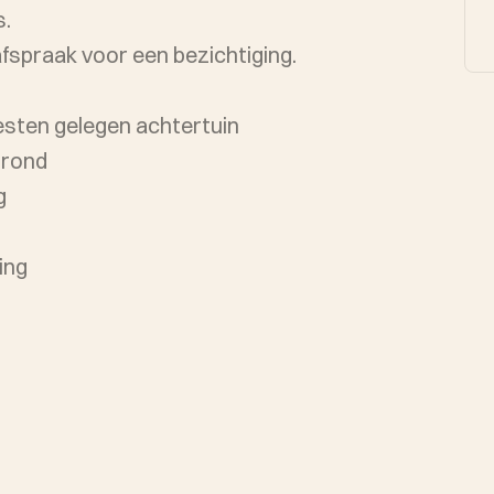
s.
spraak voor een bezichtiging.
sten gelegen achtertuin
grond
g
ing