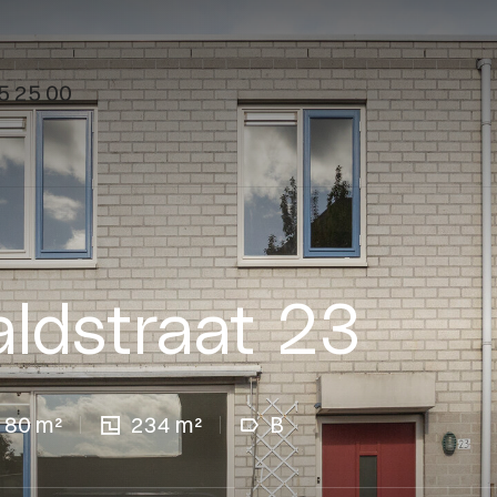
5 25 00
aldstraat 23
80 m²
234 m²
B