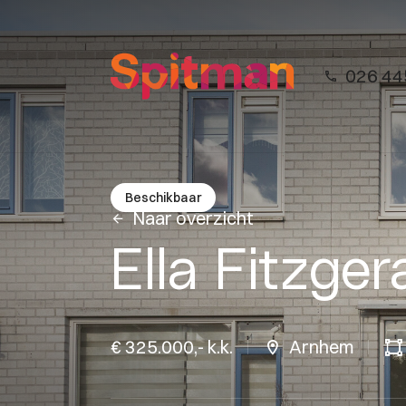
026 44
Beschikbaar
Naar overzicht
Ella Fitzger
€ 325.000,- k.k.
Arnhem