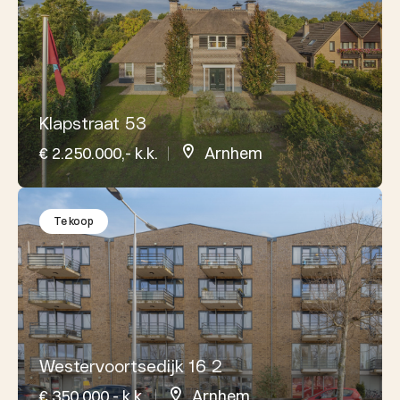
Klapstraat 53
€ 2.250.000,- k.k.
Arnhem
Te koop
Westervoortsedijk 16 2
€ 350.000,- k.k.
Arnhem