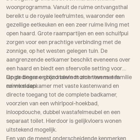
woonprogramma. Vanuit de ruime ontvangsthal
bereikt u de royale leefruimtes, waaronder een
gezellige eetkeuken en een zeer ruime living met
open haard. Grote raampartijen en een schuifpui
zorgen voor een prachtige verbinding met de
zonnige, op het westen gelegen tuin. De
aangrenzende eetkamer beschikt eveneens over
een haard en biedt een sfeervolle setting voor
lange diners en bijzondere momenten met familie
Op de begane grond bevindt zich tevens een
en vrienden.
ruime slaapkamer met vaste kastenwand en
directe toegang tot de complete badkamer,
voorzien van een whirlpool-hoekbad,
inloopdouche, dubbel wastafelmeubel en een
separaat toilet. Hierdoor is gelijkvloers wonen
uitstekend mogelijk.
Een van de meest onderscheidende kenmerken