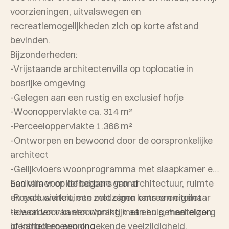
voorzieningen, uitvalswegen en
recreatiemogelijkheden zich op korte afstand
bevinden.
Bijzonderheden:
-Vrijstaande architectenvilla op toplocatie in
bosrijke omgeving
-Gelegen aan een rustig en exclusief hofje
-Woonoppervlakte ca. 314 m²
-Perceeloppervlakte 1.366 m²
-Ontworpen en bewoond door de oorspronkelijke
architect
-Gelijkvloers woonprogramma met slaapkamer en
badkamer op de begane grond
Een villa voor liefhebbers van architectuur, ruimte
-Royale werkruimte met eigen entree en toilet
en exclusiviteit; een zeldzame kans om eigenaar
-Ideaal voor kantoor/praktijk aan huis, mantelzorg
te worden van een woning met een geheel eigen
of kangoeroewoning
identiteit en een ongekende veelzijdigheid.