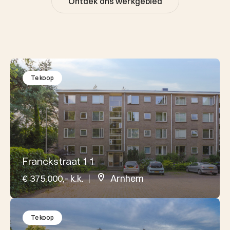
Ontdek ons werkgebied
Te koop
Franckstraat 1 1
€ 375.000,- k.k.
Arnhem
Te koop