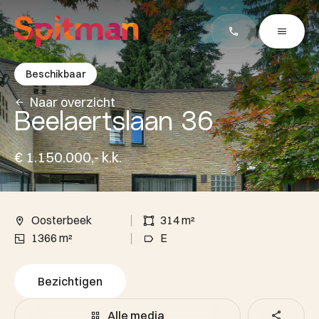
Beschikbaar
Naar overzicht
Beelaertslaan 36
€ 1.150.000,- k.k.
Oosterbeek
314 m²
1366 m²
E
Bezichtigen
Alle media