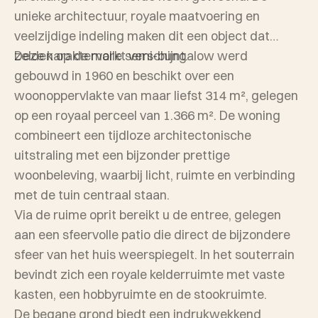
unieke architectuur, royale maatvoering en
veelzijdige indeling maken dit een object dat
zelden op de markt verschijnt.
Deze karaktervolle semi-bungalow werd
gebouwd in 1960 en beschikt over een
woonoppervlakte van maar liefst 314 m², gelegen
op een royaal perceel van 1.366 m². De woning
combineert een tijdloze architectonische
uitstraling met een bijzonder prettige
woonbeleving, waarbij licht, ruimte en verbinding
met de tuin centraal staan.
Via de ruime oprit bereikt u de entree, gelegen
aan een sfeervolle patio die direct de bijzondere
sfeer van het huis weerspiegelt. In het souterrain
bevindt zich een royale kelderruimte met vaste
kasten, een hobbyruimte en de stookruimte.
De begane grond biedt een indrukwekkend