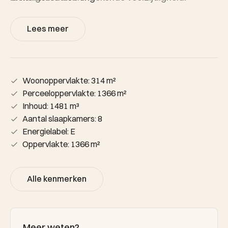
-Garage, twee bergingen en plantenkas
-Fraai aangelegde, zonnige tuin op het westen
Lees meer
-Een unieke woning met karakter, historie en
uitzonderlijke mogelijkheden
Woonoppervlakte: 314 m²
Perceeloppervlakte: 1366 m²
Inhoud: 1481 m³
Aantal slaapkamers: 8
Energielabel: E
Oppervlakte: 1366 m²
Alle kenmerken
Meer weten?