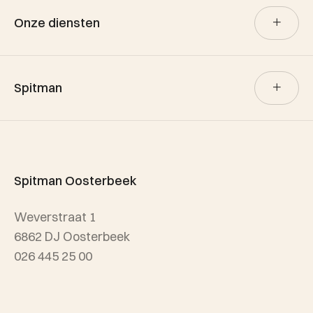
Onze diensten
Verkoop
Spitman
Aankoop
Verhuur
Team Spitman
Taxatie
Spitman Exclusief / Qualis
Spitman Oosterbeek
Referenties
Weverstraat 1
Wijken
6862 DJ Oosterbeek
026 445 25 00
info@spitmanmakelaars.nl