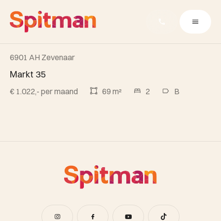
6901 AH Zevenaar
Onder optie
Markt 35
€ 1.022,- per maand
69 m²
2
B