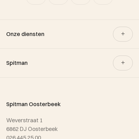
Onze diensten
Verkoop
Spitman
Aankoop
Verhuur
Team Spitman
Taxatie
Spitman Exclusief / Qualis
Spitman Oosterbeek
Referenties
Weverstraat 1
Wijken
6862 DJ Oosterbeek
026 445 25 00