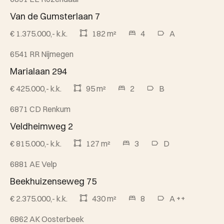
Beschikbaar
Van de Gumsterlaan 7
€ 1.375.000,- k.k.
182 m²
4
A
6541 RR Nijmegen
Beschikbaar
Marialaan 294
€ 425.000,- k.k.
95 m²
2
B
6871 CD Renkum
Beschikbaar
Veldheimweg 2
€ 815.000,- k.k.
127 m²
3
D
6881 AE Velp
Beschikbaar
Beekhuizenseweg 75
€ 2.375.000,- k.k.
430 m²
8
A ++
6862 AK Oosterbeek
Beschikbaar