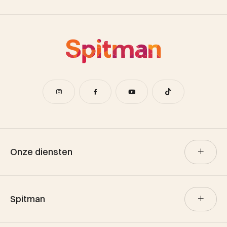
Onze diensten
Verkoop
Spitman
Aankoop
Verhuur