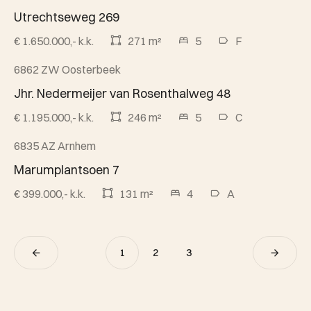
Utrechtseweg 269
€ 1.650.000,- k.k.
271 m²
5
F
6862 ZW Oosterbeek
Beschikbaar
Jhr. Nedermeijer van Rosenthalweg 48
€ 1.195.000,- k.k.
246 m²
5
C
6835 AZ Arnhem
Verkocht onder voorbehoud
Marumplantsoen 7
€ 399.000,- k.k.
131 m²
4
A
1
2
3