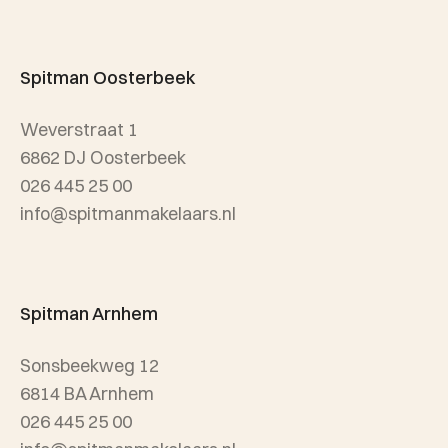
Team Spitman
Taxatie
Spitman Exclusief / Qualis
Spitman Oosterbeek
Referenties
Weverstraat 1
Wijken
6862 DJ Oosterbeek
026 445 25 00
info@spitmanmakelaars.nl
Spitman Arnhem
Sonsbeekweg 12
6814 BA Arnhem
026 445 25 00