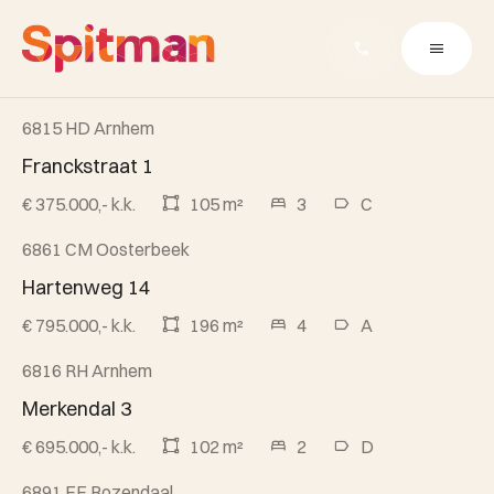
6815 HD Arnhem
Beschikbaar
Franckstraat 1
€ 375.000,- k.k.
105 m²
3
C
6861 CM Oosterbeek
Beschikbaar
Hartenweg 14
€ 795.000,- k.k.
196 m²
4
A
6816 RH Arnhem
Beschikbaar
Merkendal 3
€ 695.000,- k.k.
102 m²
2
D
6891 EE Rozendaal