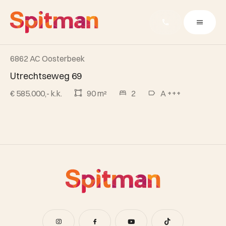
6862 AC Oosterbeek
Beschikbaar
Utrechtseweg 69
€ 585.000,- k.k.
90 m²
2
A +++