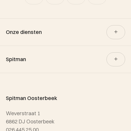
Onze diensten
Verkoop
Spitman
Aankoop
Verhuur
Team Spitman
Taxatie
Spitman Exclusief / Qualis
Spitman Oosterbeek
Referenties
Weverstraat 1
Wijken
6862 DJ Oosterbeek
026 445 25 00