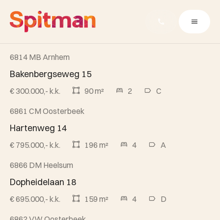
6814 MB Arnhem
Beschikbaar
Bakenbergseweg 15
€ 300.000,- k.k.
90 m²
2
C
6861 CM Oosterbeek
Beschikbaar
Hartenweg 14
€ 795.000,- k.k.
196 m²
4
A
6866 DM Heelsum
Beschikbaar
Dopheidelaan 18
€ 695.000,- k.k.
159 m²
4
D
6862 VW Oosterbeek