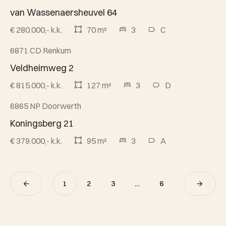
van Wassenaersheuvel 64
€ 280.000,- k.k.
70 m²
3
C
6871 CD Renkum
Beschikbaar
Veldheimweg 2
€ 815.000,- k.k.
127 m²
3
D
6865 NP Doorwerth
Beschikbaar
Koningsberg 21
€ 379.000,- k.k.
95 m²
3
A
1
2
3
…
6