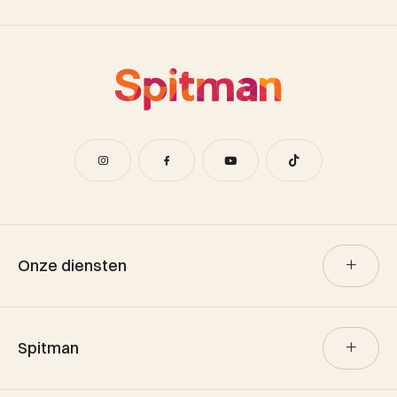
Onze diensten
Verkoop
Spitman
Aankoop
Verhuur