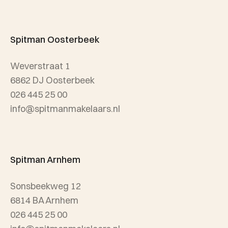
Team Spitman
Taxatie
Spitman Exclusief / Qualis
Spitman Oosterbeek
Referenties
Weverstraat 1
Wijken
6862 DJ Oosterbeek
026 445 25 00
info@spitmanmakelaars.nl
Spitman Arnhem
Sonsbeekweg 12
6814 BA Arnhem
026 445 25 00