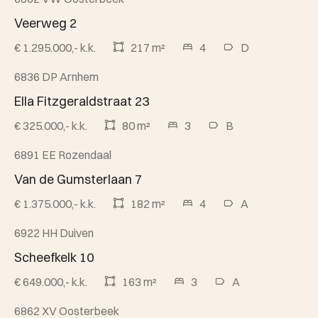
Beschikbaar
Veerweg 2
€ 1.295.000,- k.k.
217 m²
4
D
6836 DP Arnhem
Beschikbaar
Ella Fitzgeraldstraat 23
€ 325.000,- k.k.
80 m²
3
B
6891 EE Rozendaal
Beschikbaar
Van de Gumsterlaan 7
€ 1.375.000,- k.k.
182 m²
4
A
6922 HH Duiven
Beschikbaar
Scheefkelk 10
€ 649.000,- k.k.
163 m²
3
A
6862 XV Oosterbeek
Beschikbaar