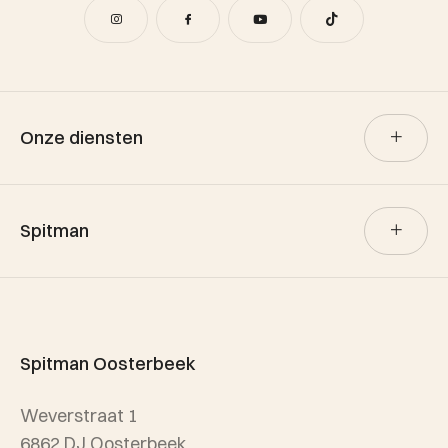
Onze diensten
Verkoop
Spitman
Aankoop
Verhuur
Team Spitman
Taxatie
Spitman Exclusief / Qualis
Spitman Oosterbeek
Referenties
Weverstraat 1
Wijken
6862 DJ Oosterbeek