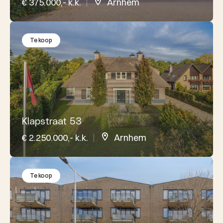
€ 375.000,- k.k.
Arnhem
Te koop
Klapstraat 53
€ 2.250.000,- k.k.
Arnhem
Te koop