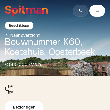
Beschikbaar
Naar overzicht
Bouwnummer K60,
Koetshuis, Oosterbeek
€ 560.000,- v.o.n.
84
m²
Bezichtigen