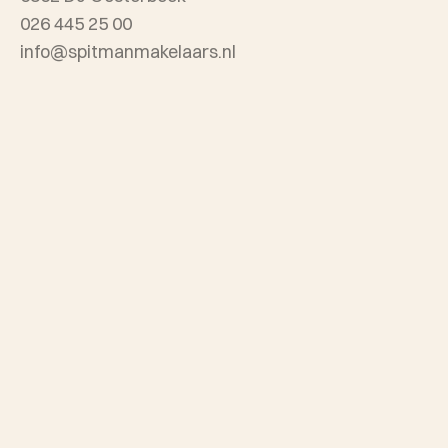
026 445 25 00
info@spitmanmakelaars.nl
Spitman Arnhem
Sonsbeekweg 12
6814 BA Arnhem
026 445 25 00
info@spitmanmakelaars.nl
Openingstijden:
maandag t/m vrijdag van 8.30 - 17.00 uur