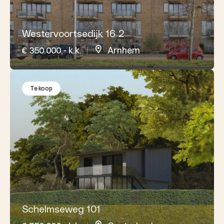
Westervoortsedijk 16 2
€ 350.000,- k.k.
Arnhem
Te koop
Schelmseweg 101