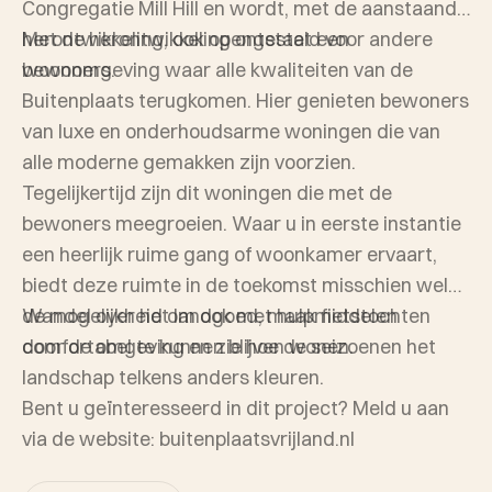
Congregatie Mill Hill en wordt, met de aanstaande
herontwikkeling, ook opengesteld voor andere
Met de herontwikkeling ontstaat een
bewoners.
woonomgeving waar alle kwaliteiten van de
Buitenplaats terugkomen. Hier genieten bewoners
van luxe en onderhoudsarme woningen die van
alle moderne gemakken zijn voorzien.
Tegelijkertijd zijn dit woningen die met de
bewoners meegroeien. Waar u in eerste instantie
een heerlijk ruime gang of woonkamer ervaart,
biedt deze ruimte in de toekomst misschien wel
de mogelijkheid om ook met hulpmiddelen
Wandel over het landgoed, maak fietstochten
comfortabel te kunnen blijven wonen.
door de omgeving en zie hoe de seizoenen het
landschap telkens anders kleuren.
Bent u geïnteresseerd in dit project? Meld u aan
via de website: buitenplaatsvrijland.nl