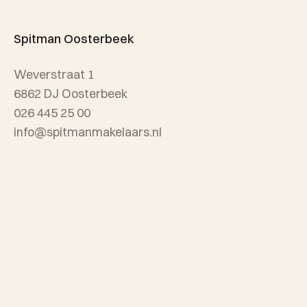
Taxatie
Spitman Exclusief / Qualis
Spitman Oosterbeek
Referenties
Weverstraat 1
Wijken
6862 DJ Oosterbeek
026 445 25 00
info@spitmanmakelaars.nl
Spitman Arnhem
Sonsbeekweg 12
6814 BA Arnhem
026 445 25 00
info@spitmanmakelaars.nl