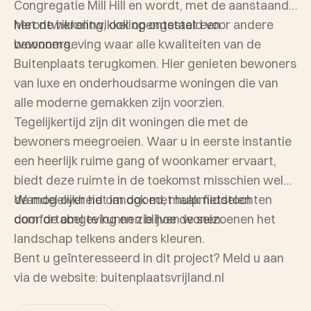
Congregatie Mill Hill en wordt, met de aanstaande
herontwikkeling, ook opengesteld voor andere
Met de herontwikkeling ontstaat een
bewoners.
woonomgeving waar alle kwaliteiten van de
Buitenplaats terugkomen. Hier genieten bewoners
van luxe en onderhoudsarme woningen die van
alle moderne gemakken zijn voorzien.
Tegelijkertijd zijn dit woningen die met de
bewoners meegroeien. Waar u in eerste instantie
een heerlijk ruime gang of woonkamer ervaart,
biedt deze ruimte in de toekomst misschien wel
de mogelijkheid om ook met hulpmiddelen
Wandel over het landgoed, maak fietstochten
comfortabel te kunnen blijven wonen.
door de omgeving en zie hoe de seizoenen het
landschap telkens anders kleuren.
Bent u geïnteresseerd in dit project? Meld u aan
via de website: buitenplaatsvrijland.nl