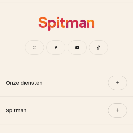
Onze diensten
Verkoop
Spitman
Aankoop
Verhuur
Team Spitman