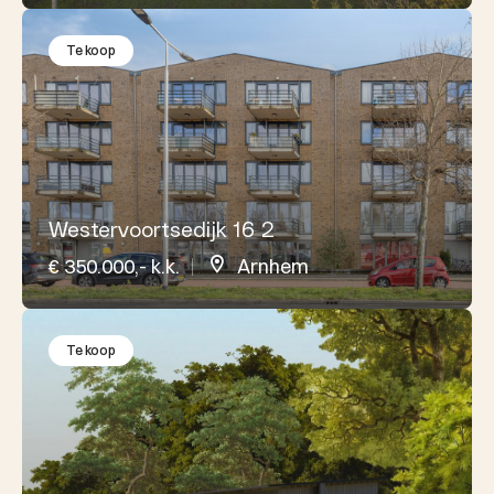
Te koop
Westervoortsedijk 16 2
€ 350.000,- k.k.
Arnhem
Te koop