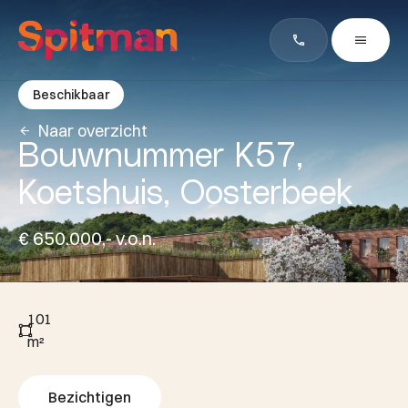
Beschikbaar
Naar overzicht
Bouwnummer K57,
Koetshuis, Oosterbeek
€ 650.000,- v.o.n.
101
m²
Bezichtigen